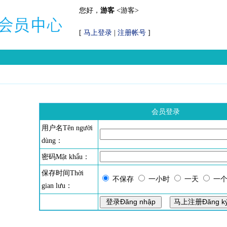
您好，
游客
<游客>
[
马上登录
|
注册帐号
]
会员登录
用户名Tên người
dùng：
密码Mật khẩu：
保存时间Thời
不保存
一小时
一天
一
gian lưu：